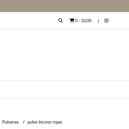
0
-
$0,00
Pulseras
pulse bicono rojas