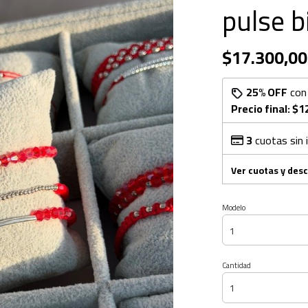
pulse b
$17.300,00
25% OFF
co
Precio final:
$1
3
cuotas sin 
Ver cuotas y des
Modelo
Cantidad