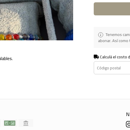
Tenemos camb
abonar. Así como t
Calculá el costo 
lables.
N