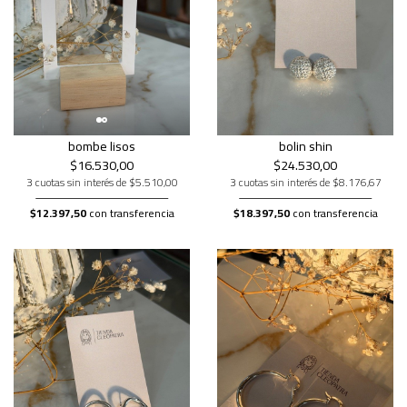
bombe lisos
bolin shin
$16.530,00
$24.530,00
3 cuotas sin interés de $5.510,00
3 cuotas sin interés de $8.176,67
$12.397,50
con transferencia
$18.397,50
con transferencia