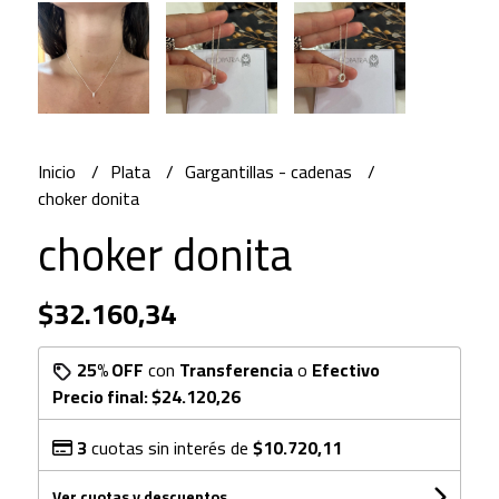
Inicio
Plata
Gargantillas - cadenas
choker donita
choker donita
$32.160,34
25% OFF
con
Transferencia
o
Efectivo
Precio final:
$24.120,26
3
cuotas sin interés de
$10.720,11
Ver cuotas y descuentos