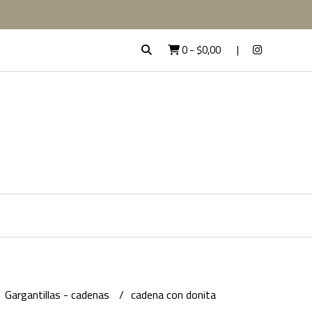
0
-
$0,00
Gargantillas - cadenas
cadena con donita