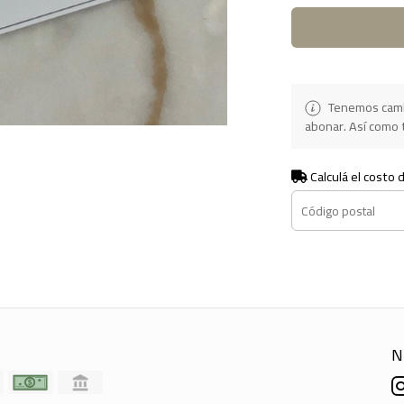
Tenemos camb
abonar. Así como t
Calculá el costo 
N