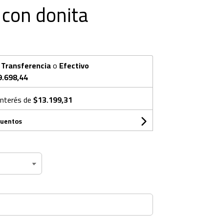
 con donita
n
Transferencia
o
Efectivo
9.698,44
interés de
$13.199,31
cuentos