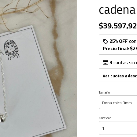
cadena
$39.597,92
25% OFF
co
Precio final:
$2
3
cuotas sin 
Ver cuotas y des
Tamaño
Cantidad