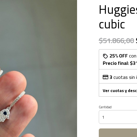
Huggie
cubic
$51.866,00
25% OFF
co
Precio final:
$3
3
cuotas sin 
Ver cuotas y des
Cantidad