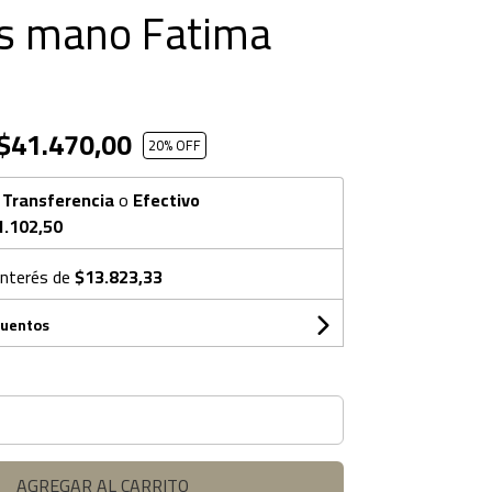
s mano Fatima
$41.470,00
20
% OFF
n
Transferencia
o
Efectivo
1.102,50
interés de
$13.823,33
cuentos
AGREGAR AL CARRITO