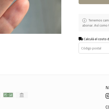
Tenemos camb
abonar. Así como t
Calculá el costo 
N
C