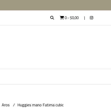
0
-
$0,00
Aros
Huggies mano Fatima cubic