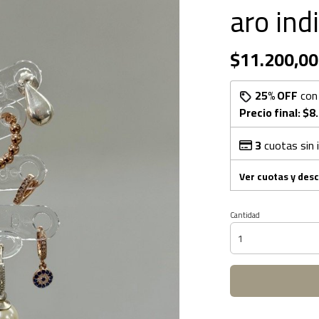
aro ind
$11.200,00
25% OFF
co
Precio final:
$8
3
cuotas sin 
Ver cuotas y des
Cantidad