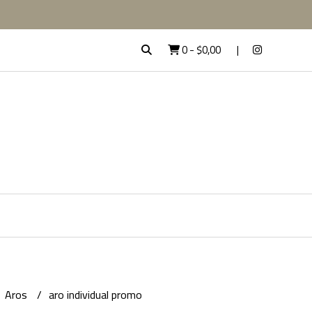
0
-
$0,00
Aros
aro individual promo