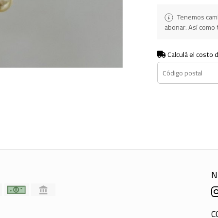
Tenemos camb
abonar. Así como t
Calculá el costo 
N
C