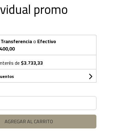
ividual promo
n
Transferencia
o
Efectivo
.400,00
interés de
$3.733,33
cuentos
AGREGAR AL CARRITO