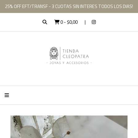
25% OFF EFT/TRANSF - 3 CUOTAS SIN INTERES TODOS LOS DIAS!
0
-
$0,00