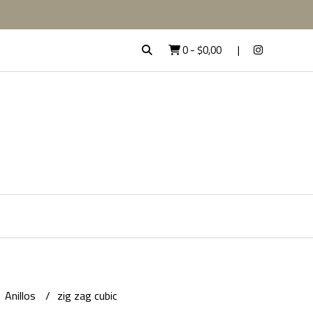
0
-
$0,00
Anillos
zig zag cubic