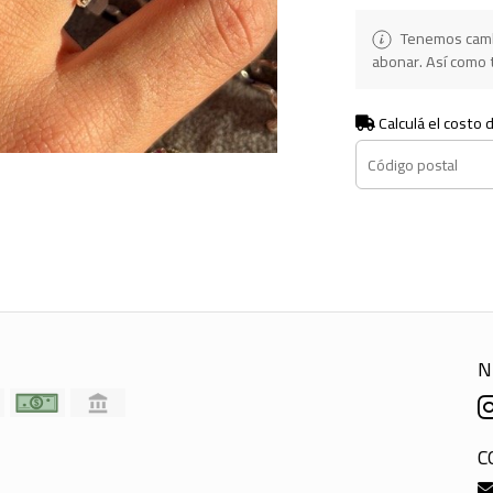
Tenemos camb
abonar. Así como t
Calculá el costo 
N
C