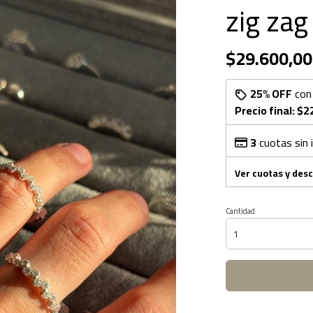
zig zag
$29.600,00
25% OFF
co
Precio final:
$2
3
cuotas sin 
Ver cuotas y des
Cantidad