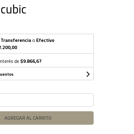
 cubic
n
Transferencia
o
Efectivo
2.200,00
interés de
$9.866,67
cuentos
AGREGAR AL CARRITO