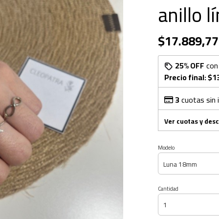
anillo 
$17.889,77
25% OFF
co
Precio final:
$1
3
cuotas sin 
Ver cuotas y des
Modelo
Cantidad