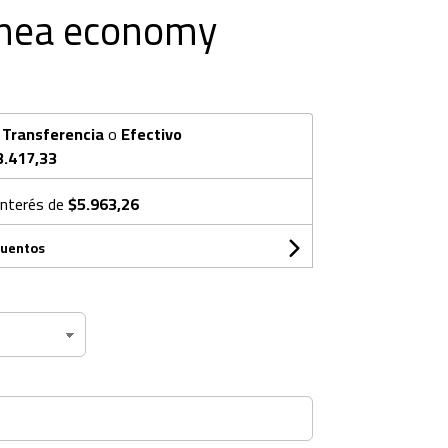
línea economy
n
Transferencia
o
Efectivo
3.417,33
interés de
$5.963,26
cuentos