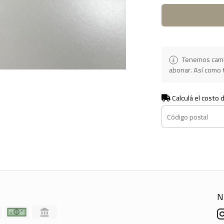
Tenemos camb
abonar. Así como t
Calculá el costo 
N