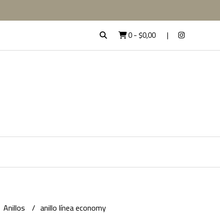
0
-
$0,00
Anillos
anillo línea economy