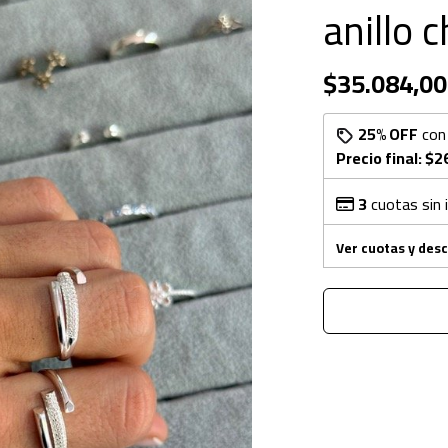
anillo c
$35.084,00
25% OFF
co
Precio final:
$2
3
cuotas sin 
Ver cuotas y des