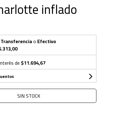
harlotte inflado
n
Transferencia
o
Efectivo
6.313,00
interés de
$11.694,67
cuentos
SIN STOCK