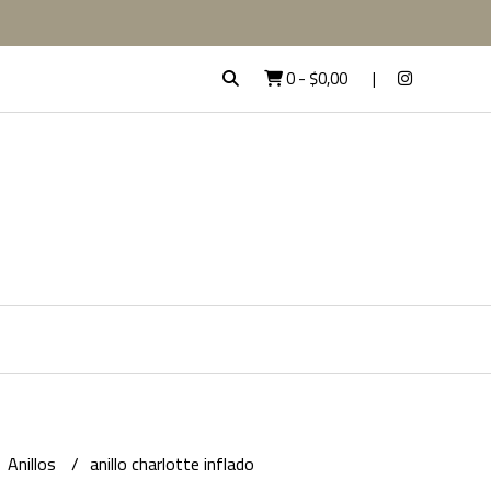
0
-
$0,00
Anillos
anillo charlotte inflado