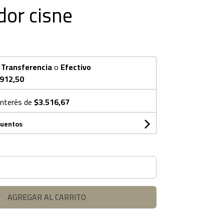
dor cisne
n
Transferencia
o
Efectivo
.912,50
interés de
$3.516,67
cuentos
AGREGAR AL CARRITO