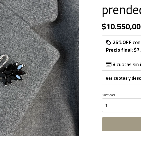
prende
$10.550,00
25% OFF
co
Precio final:
$7
3
cuotas sin 
Ver cuotas y des
Cantidad