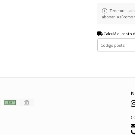
Tenemos camb
abonar. Así como t
Calculá el costo 
N
C