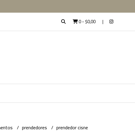
0
-
$0,00
mentos
prendedores
prendedor cisne