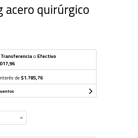
g acero quirúrgico
n
Transferencia
o
Efectivo
.017,96
interés de
$1.785,76
cuentos