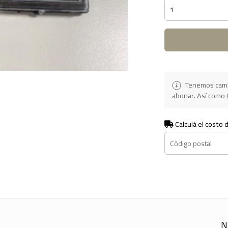
Tenemos camb
abonar. Así como t
Calculá el costo 
N