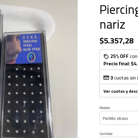
Piercin
nariz
$5.357,28
25% OFF
co
Precio final:
$4
3
cuotas sin 
Ver cuotas y des
Modelo
Cantidad