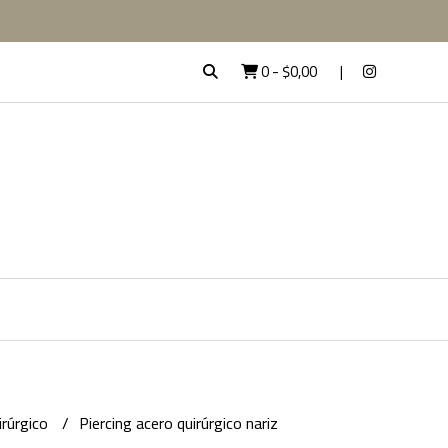
0
-
$0,00
irúrgico
Piercing acero quirúrgico nariz